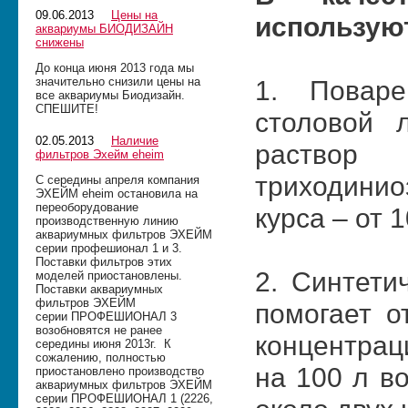
09.06.2013
Цены на
использую
аквариумы БИОДИЗАЙН
снижены
До конца июня 2013 года мы
значительно снизили цены на
1. Повар
все аквариумы Биодизайн.
СПЕШИТЕ!
столовой 
02.05.2013
Наличие
раствор 
фильтров Эхейм eheim
триходинио
С середины апреля компания
ЭХЕЙМ eheim остановила на
переоборудование
курса – от 
производственную линию
аквариумных фильтров ЭХЕЙМ
серии профешионал 1 и 3.
Поставки фильтров этих
2. Синтети
моделей приостановлены.
Поставки аквариумных
фильтров ЭХЕЙМ
помогает о
серии ПРОФЕШИОНАЛ 3
возобновятся не ранее
концентрац
середины июня 2013г. К
сожалению, полностью
на 100 л в
приостановлено производство
аквариумных фильтров ЭХЕЙМ
серии ПРОФЕШИОНАЛ 1 (2226,