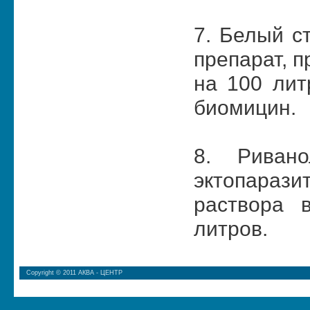
7. Белый с
препарат, 
на 100 лит
биомицин.
8. Риван
эктопарази
раствора 
литров.
Copyright © 2011 АКВА - ЦЕНТР