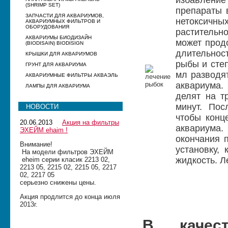
избавление 
(SHRIMP SET)
препараты 
ЗАПЧАСТИ ДЛЯ АКВАРИУМОВ,
нетоксичны
АКВАРИУМНЫХ ФИЛЬТРОВ И
ОБОРУДОВАНИЯ
растительно
АКВАРИУМЫ БИОДИЗАЙН
может прод
(BIODISAIN) BIODISIGN
длительнос
КРЫШКИ ДЛЯ АКВАРИУМОВ
рыбы и сте
ГРУНТ ДЛЯ АКВАРИУМА
мл разводят
АКВАРИУМНЫЕ ФИЛЬТРЫ АКВАЭЛЬ
аквариума.
ЛАМПЫ ДЛЯ АКВАРИУМА
делят на т
минут. Пос
НОВОСТИ
чтобы конц
20.06.2013
Акция на фильтры
аквариума.
ЭХЕЙМ ehaim !
окончания 
Внимание!
установку,
На модели фильтров ЭХЕЙМ
жидкость. Л
eheim серии класик 2213 02,
2213 05, 2215 02, 2215 05, 2217
02, 2217 05
серьезно снижены цены.
Акция продлится до конца июля
2013г.
В качест