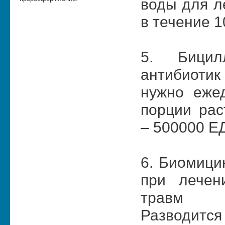
воды для л
в течение 1
5. Бицил
антибиотик
нужно еже
порции рас
– 500000 ЕД
6. Биомици
при лечен
травм ме
Разводится 