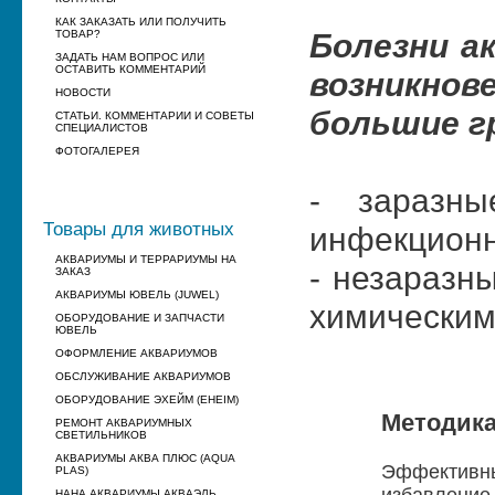
КАК ЗАКАЗАТЬ ИЛИ ПОЛУЧИТЬ
Болезни а
ТОВАР?
ЗАДАТЬ НАМ ВОПРОС ИЛИ
ОСТАВИТЬ КОММЕНТАРИЙ
возникно
НОВОСТИ
большие г
СТАТЬИ. КОММЕНТАРИИ И СОВЕТЫ
СПЕЦИАЛИСТОВ
ФОТОГАЛЕРЕЯ
- заразны
Товары для животных
инфекционн
АКВАРИУМЫ И ТЕРРАРИУМЫ НА
- незаразн
ЗАКАЗ
АКВАРИУМЫ ЮВЕЛЬ (JUWEL)
химическим
ОБОРУДОВАНИЕ И ЗАПЧАСТИ
ЮВЕЛЬ
ОФОРМЛЕНИЕ АКВАРИУМОВ
ОБСЛУЖИВАНИЕ АКВАРИУМОВ
ОБОРУДОВАНИЕ ЭХЕЙМ (EHEIM)
Методика
РЕМОНТ АКВАРИУМНЫХ
СВЕТИЛЬНИКОВ
АКВАРИУМЫ АКВА ПЛЮС (AQUA
Эффективны
PLAS)
НАНА АКВАРИУМЫ АКВАЭЛЬ