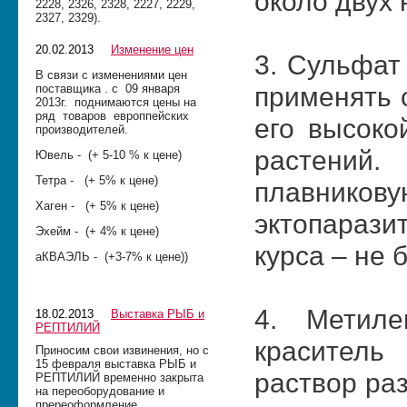
около двух 
2228, 2326, 2328, 2227, 2229,
2327, 2329).
20.02.2013
Изменение цен
3. Сульфат
В связи с изменениями цен
применять 
поставщика . с 09 января
2013г. поднимаются цены на
ряд товаров европпейских
его высоко
производителей.
растений.
Ювель - (+ 5-10 % к цене)
Тетра - (+ 5% к цене)
плавнико
Хаген - (+ 5% к цене)
эктопарази
Эхейм - (+ 4% к цене)
курса – не 
аКВАЭЛЬ - (+3-7% к цене))
4. Метиле
18.02.2013
Выставка РЫБ и
РЕПТИЛИЙ
краситель
Приносим свои извинения, но с
15 февраля выставка РЫБ и
раствор раз
РЕПТИЛИЙ временно закрыта
на переоборудование и
пререоформление.