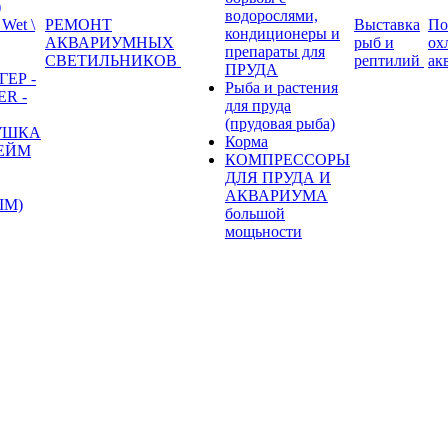
)
водорослями,
Wet \
РЕМОНТ
Выставка
По
кондиционеры и
АКВАРИУМНЫХ
рыб и
ох
препараты для
СВЕТИЛЬНИКОВ
рептилий
ак
ПРУДА
ГЕР -
Рыба и растения
R -
для пруда
(прудовая рыба)
УШКА
Корма
ХЕЙМ
КОМПРЕССОРЫ
ДЛЯ ПРУДА И
АКВАРИУМА
IM)
большой
мощьности