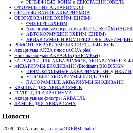
РЕЛЬЕФНЫЕ ФОНЫ и ДЕКОРАЦИИ ЮВЕЛЬ
ОФОРМЛЕНИЕ АКВАРИУМОВ
ОБСЛУЖИВАНИЕ АКВАРИУМОВ
ОБОРУДОВАНИЕ ЭХЕЙМ (EHEIM)
ФИЛЬТРЫ ЭХЕЙМ
Аквариумные нагреватели ЯГЕР - ЭХЕЙМ (JAGER
АВТОКОРМУШКИ ЭХЕЙМ (EHEIM)
АКВАРИУМНЫЙ КОМПРЕССОРЫ ЭХЕЙМ (EHE
РЕМОНТ АКВАРИУМНЫХ СВЕТИЛЬНИКОВ
Аквариумы АКВА плюс (AQUA plas)
Нана аквариумы АКВАЭЛЬ (SHRIMP set)
ЗАПЧАСТИ ДЛЯ АКВАРИУМОВ, АКВАРИУМНЫХ Ф
АКВАРИУМЫ БИОДИЗАЙН (Biodisain) BIODISIGN
ПРЯМОУГОЛЬНЫЕ АКВАРИУМЫ БИОДИЗАЙН
УГЛОВЫЕ АКВАРИУМЫ БИОДИЗАЙН
ПАНОРАМНЫЕ АКВАРИУМЫ БИОДИЗАЙН
КРЫШКИ ДЛЯ АКВАРИУМОВ
ГРУНТ ДЛЯ АКВАРИУМА
Аквариумные фильтры АКВАЭЛЬ
ЛАМПЫ ДЛЯ АКВАРИУМА
Новости
20.06.2013
Акция на фильтры ЭХЕЙМ ehaim !