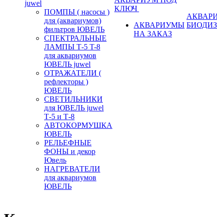
juwel
КЛЮЧ
ПОМПЫ ( насосы )
АКВАР
для (аквариумов)
АКВАРИУМЫ
БИОДИ
фильтров ЮВЕЛЬ
НА ЗАКАЗ
СПЕКТРАЛЬНЫЕ
ЛАМПЫ Т-5 T-8
для аквариумов
ЮВЕЛЬ juwel
ОТРАЖАТЕЛИ (
рефлекторы )
ЮВЕЛЬ
СВЕТИЛЬНИКИ
для ЮВЕЛЬ juwel
Т-5 и Т-8
АВТОКОРМУШКА
ЮВЕЛЬ
РЕЛЬЕФНЫЕ
ФОНЫ и декор
Ювель
НАГРЕВАТЕЛИ
для аквариумов
ЮВЕЛЬ