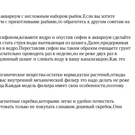
 аквариум
с несложным набором рыбок.Если вы хотите
ум с прихотливыми рыбами
,то обратитесь к другим советам на
сифоном,возьмите ведро и опустив сифон в аквариум сделайте
а стать струя воды вытекающая из шланга.Далее,придерживая
я в ведро.Переставляя сифон вы таким образом очищаете грунт
лательно проводить раз в неделю,но не реже двух раз в
 длинный шланг и сливать воду в вашу канализацию.Как это
органические вещества-остатки корма,куски растений,отходы
вас внутренний механический фильтр это надо делать не реже
ода.Каждая модель фильтра имеет свои особенности,поэтому
магнитные скребки,которыми легко и удобно почистить
етовать только не покупать слишком дешевый скребок.Они