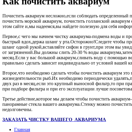
Как почистить аквариум
Почистить аквариум
несложно,если соблюдать определенный п
почистить морской аквариум
,
почистить голланский аквариум
этом сайте и,мы надеемся,вы найдете полезную для себя инфо
Первое,с чего мы начнем чистку аквариума
-подмена воды и пр
быстрый вдох,держа шланг у рта.Осторожно!Следите чтобы при
шланг одной рукой,вставляйте сифон в грунт,при этом вы увид
от загрязнений.Вы должны слить 20-30 % воды аквариума,затем
месяц.Если у вас большой аквариум,сливать воду с помощью в
правильно сделать зависит индивидуально от условий вашей кв
Второе,что необходимо сделать чтобы почистить аквариум
это 
жизнедеятельности рыб.Их необходимо периодически удалять,п
двух раз в месяц,если это крупный выносной фильтр,то при пр
при подборе фильтра и при его эксплуатации лучше посоветова
Третье действие,которое мы делаем чтобы почистить аквариум
панорамные стекла вашего аквариума.Стенку можно почистить
недолговечны.
ЗАКАЗАТЬ ЧИСТКУ ВАШЕГО АКВАРИУМА
Главная