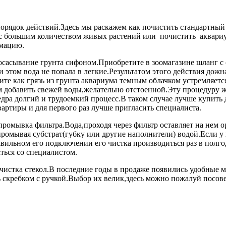
орядок действий.Здесь мы раскажем как
почистить стандартный
с большим количеством живых растений или
почистить аквари
рмацию.
осасывание грунта сифоном.Приобретите в зоомагазине шланг с 
 этом вода не попала в легкие.Результатом этого действия дожн
ите как грязь из грунта аквариума темным облачком устремляетс
 добавить свежей воды,желательно отстоенной.Эту процедуру же
едра долгий и трудоемкий процесс.В таком случае лучше купить
артиры и для первого раз лучше пригласить специалиста.
промывка фильтра.Вода,проходя через фильтр оставляет на нем 
ромывая субстрат(губку или другие наполнители) водой.Если у 
авильном его подключении его чистка производиться раз в полг
ться со специалистом.
-чистка стекол.В последние годы в продаже появились удобные 
 скребком с ручкой.Выбор их велик,здесь можно пожалуй посов